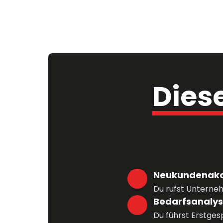
Diese
Neukundenakq
Du rufst Unterneh
Bedarfsanaly
Du führst Erstges