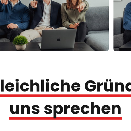
eichliche 
Gründ
uns 
sprechen