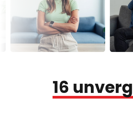
16 
unvergl