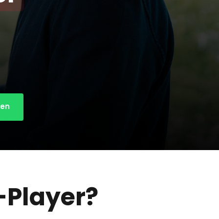
ben
-Player?