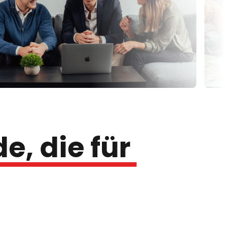
e, 
die 
für 